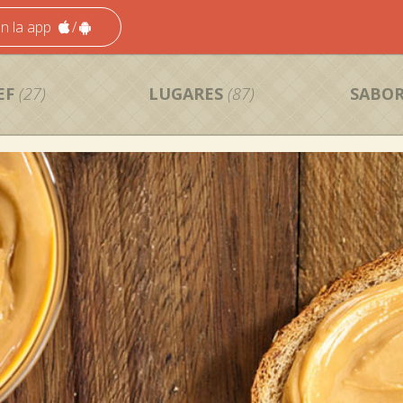
n la app
/
EF
(27)
LUGARES
(87)
SABOR