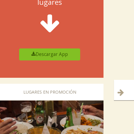
lugares
Descargar App
LUGARES EN PROMOCIÓN
vious
Next