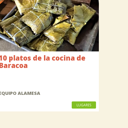
10 platos de la cocina de
Baracoa
EQUIPO ALAMESA
LUGARES