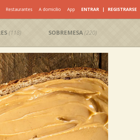
Restaurantes
A domicilio
App
ENTRAR
|
REGISTRARSE
ES
(118)
SOBREMESA
(220)