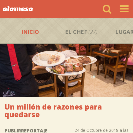
INICIO
EL CHEF
(27)
LUGAR
Un millón de razones para
quedarse
PUBLIRREPORTAJE
24 de Octubre de 2018 a las