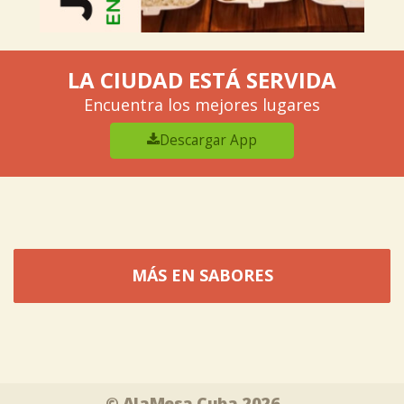
LA CIUDAD ESTÁ SERVIDA
Encuentra los mejores lugares
Descargar App
MÁS EN SABORES
Tweet
Share this selection
© AlaMesa Cuba 2026