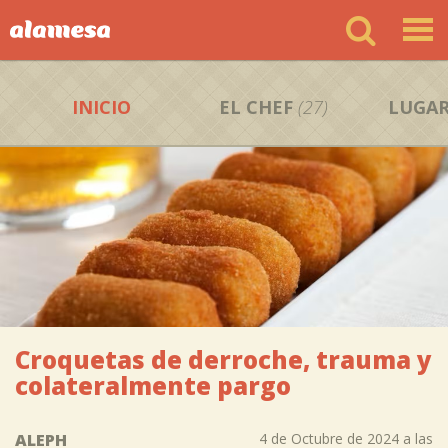
INICIO
EL CHEF
(27)
LUGAR
Croquetas de derroche, trauma y
colateralmente pargo
ALEPH
4 de Octubre de 2024 a las