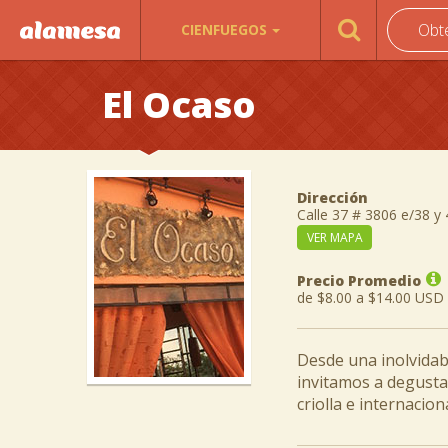
Obt
CIENFUEGOS
El Ocaso
Dirección
Calle 37 # 3806 e/38 y
VER MAPA
Precio Promedio
de $8.00 a $14.00 USD
Desde una inolvidabl
invitamos a degustar
criolla e internaciona