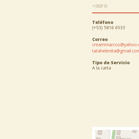
+INFO
Teléfono
(+53) 5816 6533
Correo
creammarcos@yahoo.
tatahelenita@gmail.co
Tipo de Servicio
A la carta