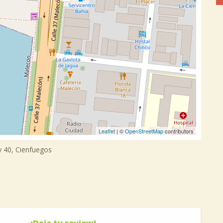
Leaflet
| ©
OpenStreetMap
contributors
y 40, Cienfuegos