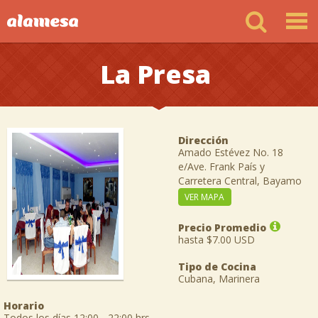
La Presa
Dirección
Amado Estévez No. 18
e/Ave. Frank País y
Carretera Central, Bayamo
VER MAPA
Precio Promedio
hasta $7.00 USD
Tipo de Cocina
Cubana, Marinera
Horario
Todos los días 12:00 - 22:00 hrs