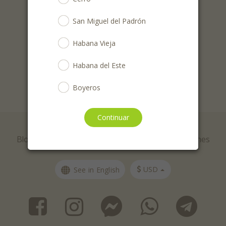
Sólo recibirás ofertas 1 vez por semana.
San Miguel del Padrón
Tweet
Habana Vieja
Share this selection
Habana del Este
Boyeros
Guanabacoa
Continuar
© AlaMesa Cuba 2026
La Lisa
Blog
Ayuda
Contacto
Términos y condiciones
Cotorro
USD
See in English
Regla
Marianao
Arroyo Naranjo