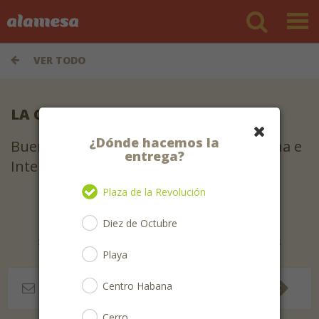
VER TODO
LA CATEDRAL
¿Dónde hacemos la
Buena comida: Cubana, Española, Italiana e
entrega?
Internacional.
Plaza de la Revolución
Diez de Octubre
Suscríbete para recibir las mejores ofertas
Playa
Centro Habana
Cerro