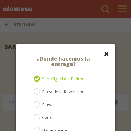
VER TODO
SANDWICH GOURMET
¿Dónde hacemos la
entrega?
San Miguel del Padrón
Suscríbete para recibir las mejores ofertas
Plaza de la Revolución
Playa
Cerro
Sólo recibirás ofertas 1 vez por semana.
Habana Vieja