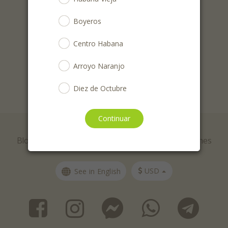
Tweet
Share this selection
Boyeros
Centro Habana
Arroyo Naranjo
Diez de Octubre
Habana del Este
Continuar
© AlaMesa Cuba 2026
La Lisa
Blog
Ayuda
Contacto
Términos y condiciones
Marianao
USD
See in English
Regla