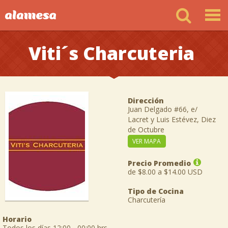
Viti´s Charcuteria
Dirección
Juan Delgado #66, e/
Lacret y Luis Estévez, Diez
de Octubre
VER MAPA
Precio Promedio
de $8.00 a $14.00 USD
Tipo de Cocina
Charcutería
Horario
Todos los días 12:00 - 00:00 hrs