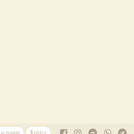
Tweet
USD
in English