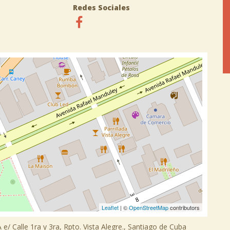
Redes Sociales
Leaflet
| ©
OpenStreetMap
contributors
e/ Calle 1ra y 3ra, Rpto. Vista Alegre., Santiago de Cuba