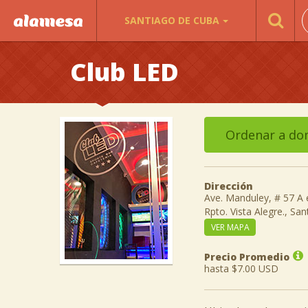
SANTIAGO DE CUBA
Club LED
Ordenar a dom
Dirección
Ave. Manduley, # 57 A e
Rpto. Vista Alegre., Sa
VER MAPA
Precio Promedio
hasta $7.00 USD