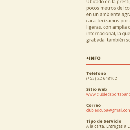
Ubicado en la prest
pocos metros del co
en un ambiente agra
caracterizamos por 
ligeras, con amplia 
internacional, la q
grabada, también so
+INFO
Teléfono
(+53) 22 648102
Sitio web
www.clubledsportsbar
Correo
clubledcuba@gmail.co
Tipo de Servicio
A la carta, Entregas a 