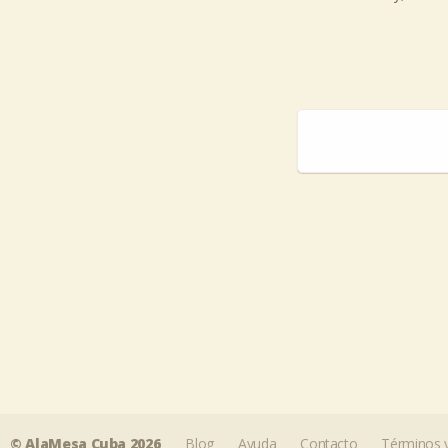
Share this selection
© AlaMesa Cuba 2026
Blog
Ayuda
Contacto
Términos y