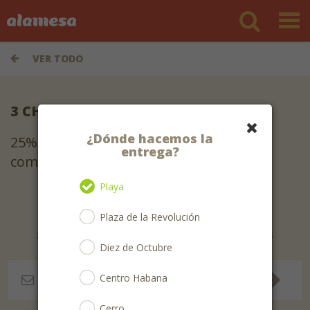
VER TODO
3 CHINITOS
¿Dónde hacemos la
25% OFF CUPÓN (3CHI-PAPA) Servimos
entrega?
comida cubana e internacional.
Playa
Plaza de la Revolución
Suscríbete para recibir las mejores ofertas
Diez de Octubre
Centro Habana
Cerro