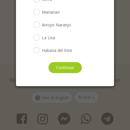
Sólo recibirás ofertas 1 vez por semana.
Marianao
Tweet
Arroyo Naranjo
Share this selection
La Lisa
Habana del Este
San Miguel del Padrón
Continuar
© AlaMesa Cuba 2026
Habana Vieja
Blog
Ayuda
Contacto
Términos y condiciones
Boyeros
USD
See in English
Guanabacoa
Regla
Cotorro