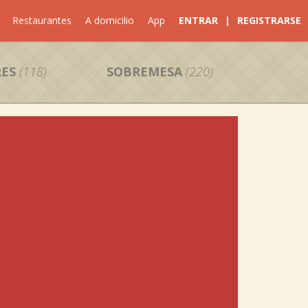
Restaurantes
A domicilio
App
ENTRAR
|
REGISTRARSE
ES
(118)
SOBREMESA
(220)