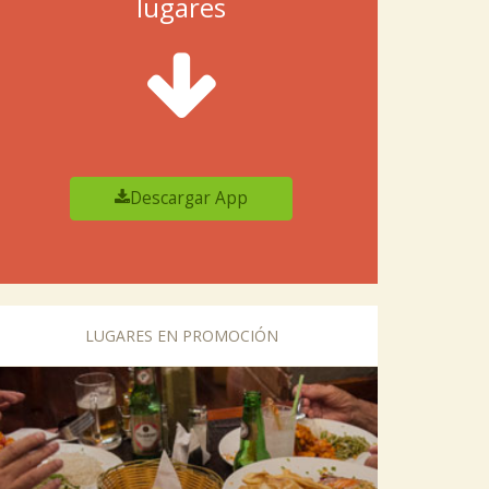
lugares
Descargar App
LUGARES EN PROMOCIÓN
vious
Next