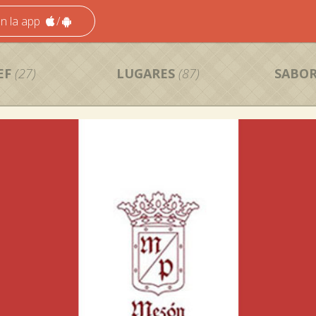
n la app
/
EF
(27)
LUGARES
(87)
SABOR