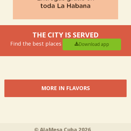
THE CITY IS SERVED
Find the best places
Download app
MORE IN FLAVORS
Tweet
Share this selection
© AlaMesa Cuba 2026