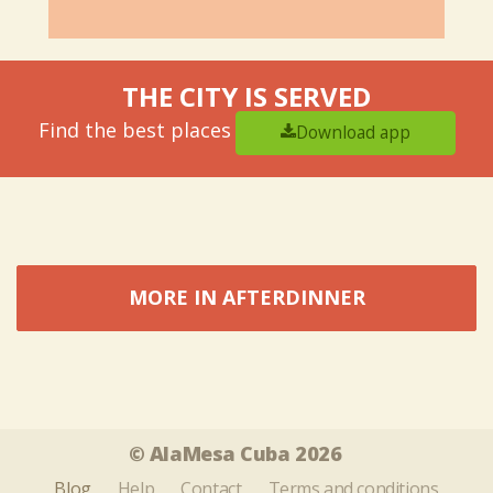
THE CITY IS SERVED
Find the best places
Download app
MORE IN AFTERDINNER
Tweet
Share this selection
© AlaMesa Cuba 2026
Blog
Help
Contact
Terms and conditions