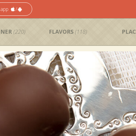
 app
/
NNER
(220)
FLAVORS
(118)
PLAC