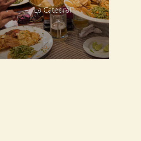
La Catedral
Cuban, International, Italian, Spanish
Calle 8 e/ Calzada y 5ta, El Vedado