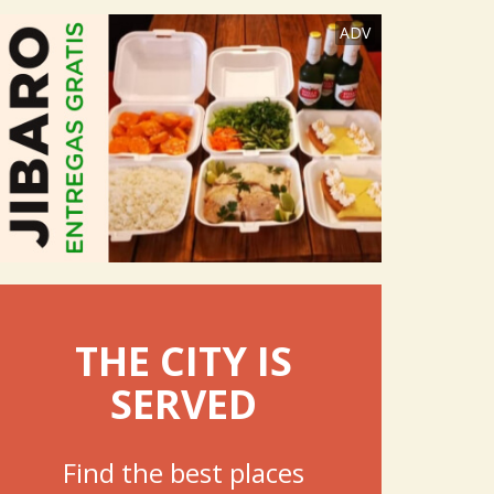
ADV
THE CITY IS
SERVED
Find the best places