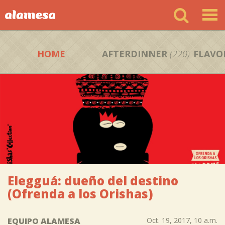
HOME
AFTERDINNER
(220)
FLAVO
Elegguá: dueño del destino
(Ofrenda a los Orishas)
EQUIPO ALAMESA
Oct. 19, 2017, 10 a.m.