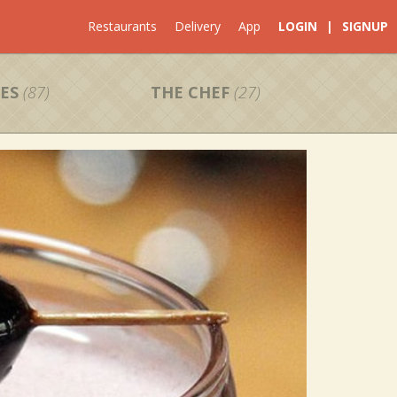
Restaurants
Delivery
App
LOGIN
|
SIGNUP
ES
(87)
THE CHEF
(27)