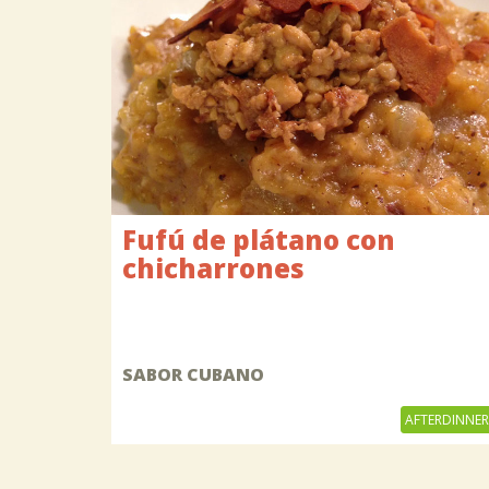
Fufú de plátano con
chicharrones
SABOR CUBANO
AFTERDINNER