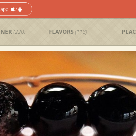
 app
/
NNER
(220)
FLAVORS
(118)
PLAC