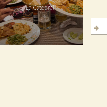
La Catedral
Cuban, International, Italian, Spanish
Calle 8 e/ Calzada y 5ta, El Vedado