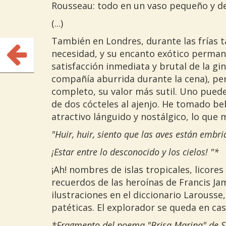
Rousseau: todo en un vaso pequeño y del
(...)
También en Londres, durante las frías t
necesidad, y su encanto exótico permane
satisfacción inmediata y brutal de la gi
compañía aburrida durante la cena), pe
completo, su valor más sutil. Uno pue
de dos cócteles al ajenjo. He tomado b
atractivo lánguido y nostálgico, lo que
"Huir, huir, siento que las aves están embr
¡Estar entre lo desconocido y los cielos! "*
¡Ah! nombres de islas tropicales, licores
recuerdos de las heroínas de Francis Ja
ilustraciones en el diccionario Larousse,
patéticas. El explorador se queda en cas
*Fragmento del poema "Brisa Marina" de 