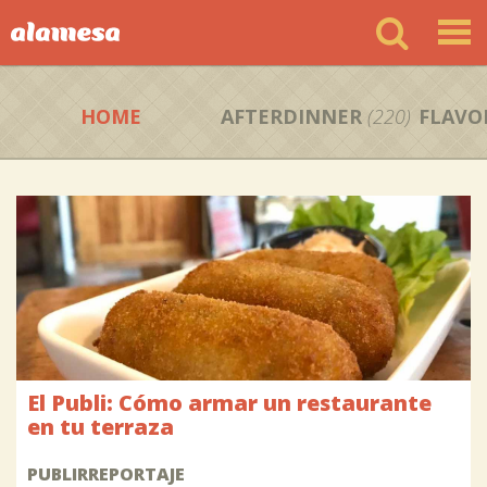
HOME
AFTERDINNER
(220)
FLAVO
El Publi: Cómo armar un restaurante
en tu terraza
PUBLIRREPORTAJE