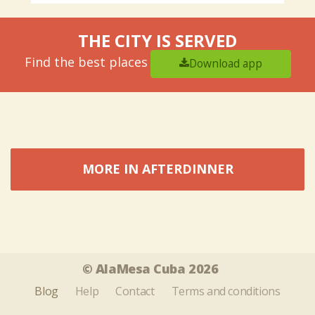
THE CITY IS SERVED
Find the best places
Download app
MORE IN AFTERDINNER
Tweet
Share this selection
© AlaMesa Cuba 2026
Blog
Help
Contact
Terms and conditions