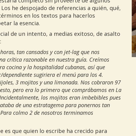
 estaría completo sin proveerte de algunos
Los he despojado de referencias a quién, qué,
términos en los textos para hacerlos
etar la esencia.
cial de un intento, a medias exitoso, de asalto
:
oras, tan cansados y con jet-lag que nos
a crítica razonable en nuestra guía. Creímos
ra cocina y la hospitalidad cubanas, así que
dependiente sugiriera el menú para los 4.
rijoles, 3 mojitos y una limonada. Nos cobraron 97
r esto, pero era lo primero que comprábamos en La
ncidentalmente, los mojitos eran imbebibles pues
trataba de una estratagema para ponernos tan
. Para colmo 2 de nosotros terminamos
e es que quien lo escribe ha crecido para