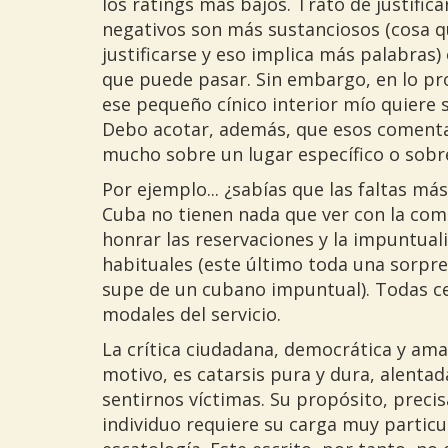
los ratings más bajos. Trato de justific
negativos son más sustanciosos (cosa qu
justificarse y eso implica más palabras
que puede pasar. Sin embargo, en lo pr
ese pequeño cínico interior mío quiere sa
Debo acotar, además, que esos comentar
mucho sobre un lugar específico o sobre
Por ejemplo... ¿sabías que las faltas m
Cuba no tienen nada que ver con la comi
honrar las reservaciones y la impuntual
habituales (este último toda una sorp
supe de un cubano impuntual). Todas ce
modales del servicio.
La crítica ciudadana, democrática y amat
motivo, es catarsis pura y dura, alenta
sentirnos víctimas. Su propósito, preci
individuo requiere su carga muy particu