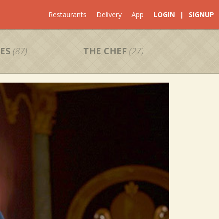
Restaurants
Delivery
App
LOGIN
|
SIGNUP
ES
(87)
THE CHEF
(27)