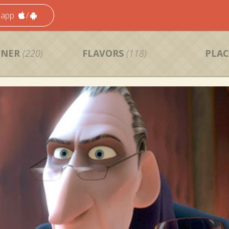
 app
/
NNER
(220)
FLAVORS
(118)
PLAC