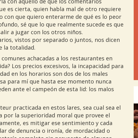
arla con aquello de que los comentarios
e es cierta, quien habla mal de otro requiere
) o con que quiero enterarme de qué es lo peor
ofundo, sé que lo que realmente sucede es que
lir a jugar con los otros niños.
ios, vistos por separado o juntos, nos dicen
 la totalidad.
ás comunes achacadas a los restaurantes en
da? Los precios excesivos, la incapacidad para
idad en los horarios son dos de los males
resa para mí que hasta ese momento nunca
den ante el campeón de esta lid: los malos
Pre
eur practicada en estos lares, sea cual sea el
da por la superioridad moral que provee el
samente, es mitigar ese sentimiento y cada
lar de denuncia o ironía, de mordacidad o