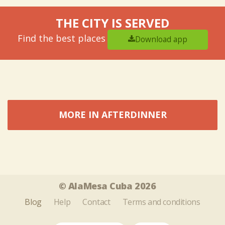
THE CITY IS SERVED
Find the best places
Download app
MORE IN AFTERDINNER
Tweet
Share this selection
© AlaMesa Cuba 2026
Blog
Help
Contact
Terms and conditions