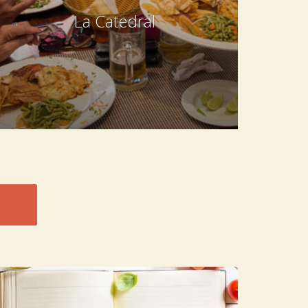
La Catedral
Cuban, International, Italian, Spanish
Calle 8 e/ Calzada y 5ta, El Vedado