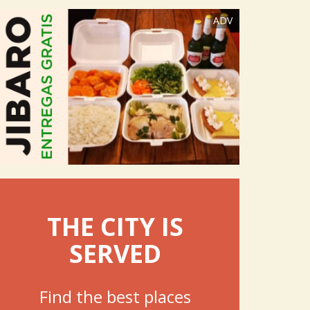
ADV
THE CITY IS
SERVED
Find the best places