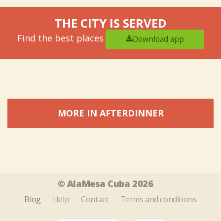
THE CITY IS SERVED
Find the best places
Download app
MORE IN AFTERDINNER
Tweet
Share this selection
© AlaMesa Cuba 2026
Blog
Help
Contact
Terms and conditions