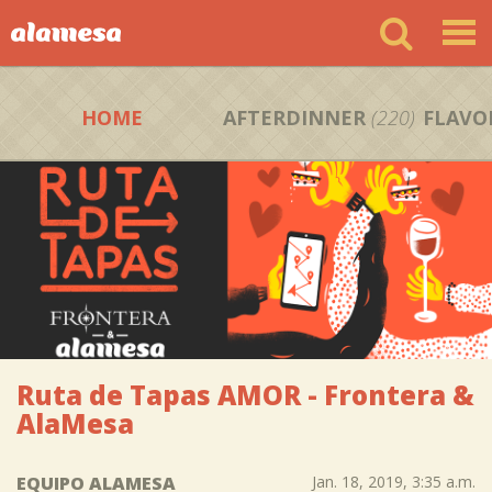
HOME
AFTERDINNER
(220)
FLAVO
Ruta de Tapas AMOR - Frontera &
AlaMesa
EQUIPO ALAMESA
Jan. 18, 2019, 3:35 a.m.