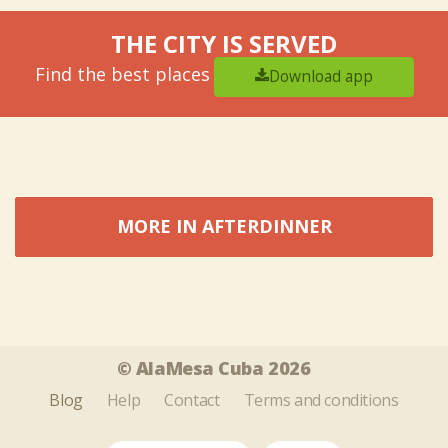
THE CITY IS SERVED
Find the best places
Download app
MORE IN AFTERDINNER
Tweet
Share this selection
© AlaMesa Cuba 2026
Blog
Help
Contact
Terms and conditions